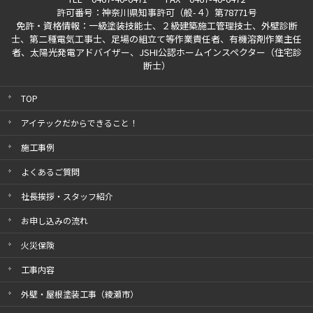
許可番号：神奈川県知事許可（般-４）第78771号
免許・資格情報：一級塗装技能士、２級建築施工管理技士、外壁診断
士、第二種電気工事士、
足場の組立て等作業責任者、有機溶剤作業主任
者、太陽光発電アドバイザー、
JSHI公認ホームインスペクター（住宅診
断士）
TOP
アイテックだからできること！
施工事例
よくあるご質問
社長挨拶・スタッフ紹介
お申し込みの流れ
火災保険
工事内容
外壁・屋根塗装工事（綾瀬市）