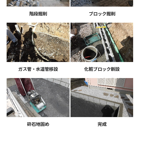
階段掘削
ブロック掘削
ガス管・水道管移設
化粧ブロック新設
砕石地固め
完成