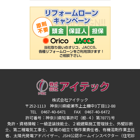
株式会社アイテック
〒252-1113 神奈川県綾瀬市上土棚中3丁目12-88
TEL 0467-40-6471 FAX 0467-40-6472
許可番号：神奈川県知事許可（般-４）第78771号
免許・資格情報：一級塗装技能士、２級建築施工管理技士、外壁診断
士、第二種電気工事士、
足場の組立て等作業責任者、有機溶剤作業主任
者、太陽光発電アドバイザー、
JSHI公認ホームインスペクター（住宅診