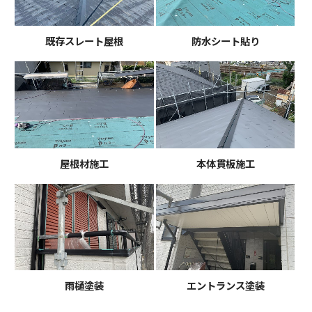
既存スレート屋根
防水シート貼り
屋根材施工
本体貫板施工
雨樋塗装
エントランス塗装