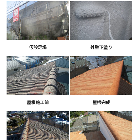
仮設足場
外壁下塗り
屋根施工前
屋根完成